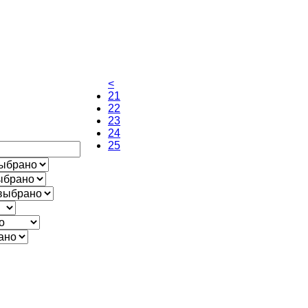
<
21
22
23
24
25